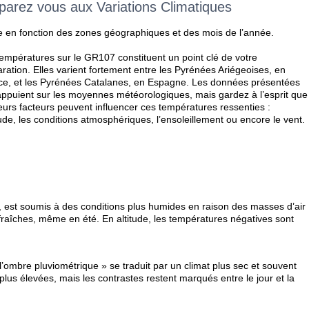
parez vous aux Variations Climatiques
 en fonction des zones géographiques et des mois de l’année.
empératures sur le GR107 constituent un point clé de votre
ration. Elles varient fortement entre les Pyrénées Ariégeoises, en
ce, et les Pyrénées Catalanes, en Espagne. Les données présentées
’appuient sur les moyennes météorologiques, mais gardez à l’esprit que
eurs facteurs peuvent influencer ces températures ressenties :
itude, les conditions atmosphériques, l’ensoleillement ou encore le vent.
s, est soumis à des conditions plus humides en raison des masses d’air
raîches, même en été. En altitude, les températures négatives sont
 l’ombre pluviométrique » se traduit par un climat plus sec et souvent
lus élevées, mais les contrastes restent marqués entre le jour et la