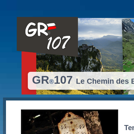
GR
107
Le Chemin des
®
Te