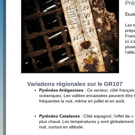
Pré
Étude
Les t
prépa
Fran
ici s
plusi
l’alt
Variations régionales sur le GR107
Pyrénées Ariégeoises
: Ce secteur, côté françai
océaniques. Les vallées encaissées peuvent être f
fréquentes la nuit, même en juillet et en août.
Pyrénées Catalanes
: Côté espagnol, l’effet de «
plus chaud. Les températures y sont globalement p
nuit, surtout en altitude.