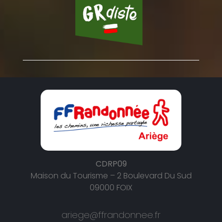
CDRP09
Maison du Tourisme – 2 Boulevard Du Sud
09000 FOIX
ariege@ffrandonnee.fr