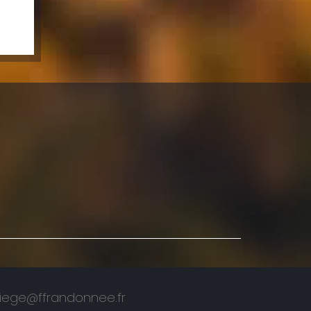
riege@ffrandonnee.fr