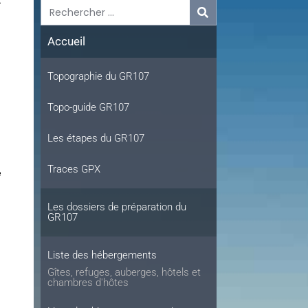
t
Accueil
Topographie du GR107
Topo-guide GR107
Les étapes du GR107
Traces GPX
e
Les dossiers de préparation du
GR107
Liste des hébergements
Gîtes, refuges, auberges, hôtels et
chambres d'hôtes