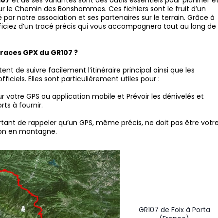
107
et de ses variantes sont des outils essentiels pour planifier e
 sur le Chemin des Bonshommes. Ces fichiers sont le fruit d’un
é par notre association et ses partenaires sur le terrain. Grâce à
ficiez d’un tracé précis qui vous accompagnera tout au long de
 traces GPX du GR107 ?
nt de suivre facilement l’itinéraire principal ainsi que les
fficiels. Elles sont particulièrement utiles pour :
sur votre GPS ou application mobile et Prévoir les dénivelés et
rts à fournir.
rtant de rappeler qu’un GPS, même précis, ne doit pas être votr
ion en montagne.
GR107 de Foix à Porta