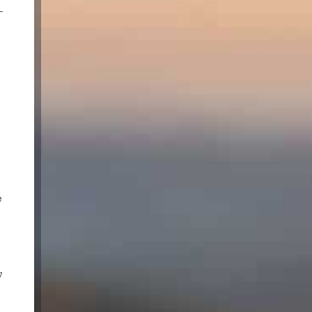
-
e
7