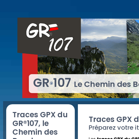
GR
107
Le Chemin des
®
Traces GPX du
Traces GPX d
GR®107, le
Préparez votre i
Chemin des