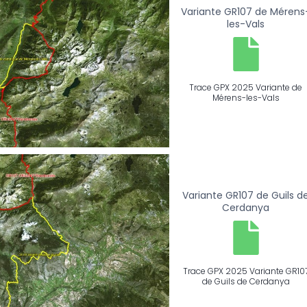
Variante GR107 de Mérens
les-Vals
Trace GPX 2025 Variante de
Mérens-les-Vals
Variante GR107 de Guils d
Cerdanya
Trace GPX 2025 Variante GR10
de Guils de Cerdanya