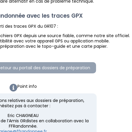
raire alternatif en cas de problème technique.
andonnée avec les traces GPX
arti des traces GPX du GR107 :
ichiers GPX depuis une source fiable, comme notre site officiel.
tibilité avec votre appareil GPS ou application mobile.
préparation avec le topo-guide et une carte papier.
Retour au portail des dossiers de préparation
Point info
ons relatives aux dossiers de préparation,
hésitez pas à contacter :
Eric CHAIGNEAU
e l’Amis GRdistes en collaboration avec la
FFRandonnée.
ariege@ffrandonnee.fr