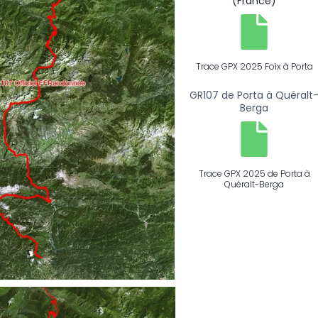
(France)
Trace GPX 2025 Foix à Porta
GR107 de Porta à Quéralt
Berga
Trace GPX 2025 de Porta à
Quéralt-Berga