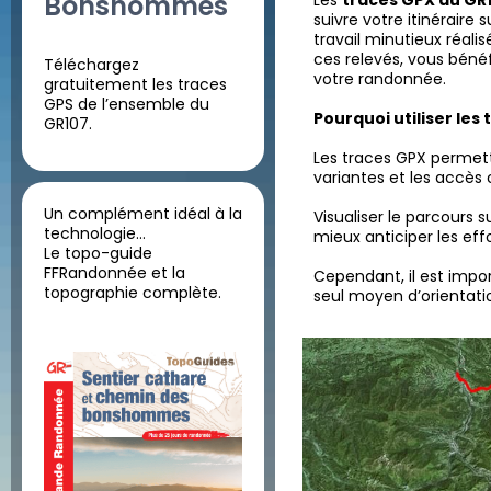
Bonshommes
Les
traces GPX du GR
suivre votre itinéraire
travail minutieux réalis
ces relevés, vous béné
Téléchargez
votre randonnée.
gratuitement les traces
GPS de l’ensemble du
Pourquoi utiliser les
GR107.
Les traces GPX permette
variantes et les accès o
Un complément idéal à la
Visualiser le parcours 
technologie…
mieux anticiper les effo
Le topo-guide
FFRandonnée et la
Cependant, il est impo
topographie complète.
seul moyen d’orientat