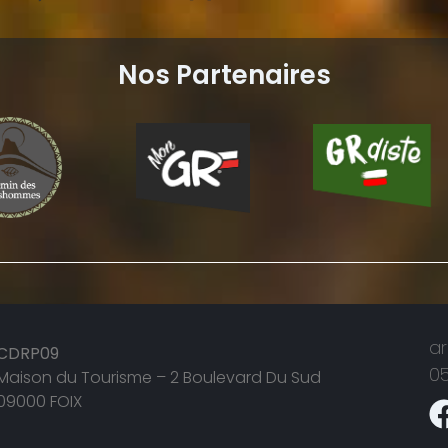
Nos Partenaires
a
CDRP09
05
Maison du Tourisme – 2 Boulevard Du Sud
09000 FOIX