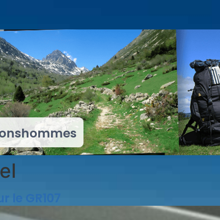
 Bonshommes
el
ur le GR107