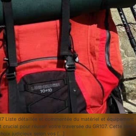
7 Liste détaillée et commentée du matériel et équipement 
 crucial pour réussir votre traversée du GR107. Cette liste 
hoix judicieux selon vos […]