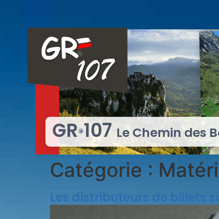
GR
107
Le Chemin des
®
Catégorie :
Matéri
Les distributeurs de billets s