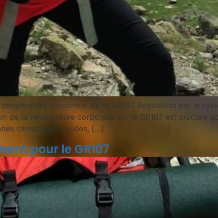
température corporelle sur le GR107 Régulation par le sys
on de la température corporelle sur le GR107 est cruciale 
ones climatiques variées, […]
ment pour le GR107