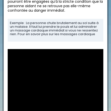
pourront être engagées qu’à la stricte condition que la
personne aidant ne se retrouve pas elle-même
confrontée au danger immédiat.
Exemple : La personne chute brutalement au sol suite à
un malaise. Il faut lui prendre le pouls et lui administrer
un massage cardiaque immédiat si vous ne ressentez
rien. Pour en savoir plus sur les massages cardiaque