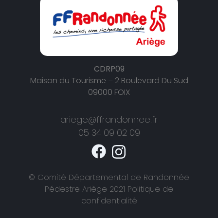
CDRP09
Maison du Tourisme – 2 Boulevard Du Sud
09000 FOIX
ariege@ffrandonnee.fr
05 34 09 02 09
© Comité Départemental de Randonnée
Pédestre Ariège 2021 Politique de
confidentialité