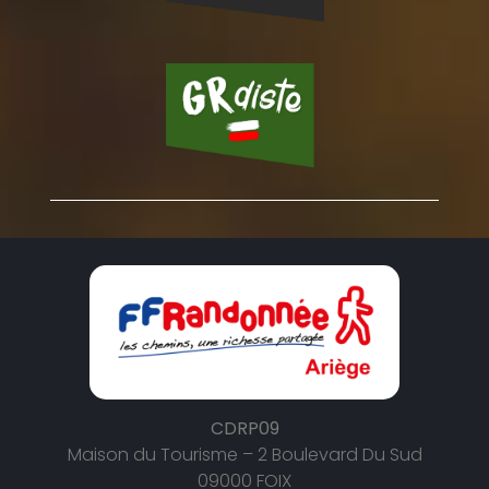
CDRP09
Maison du Tourisme – 2 Boulevard Du Sud
09000 FOIX